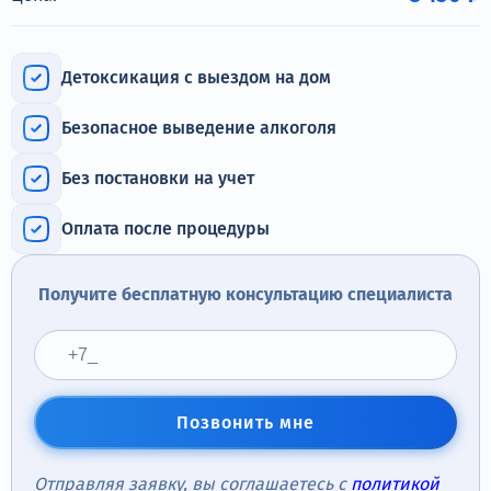
Терапия
Контакты
Детоксикация с выездом на дом
Безопасное выведение алкоголя
Без постановки на учет
Круглосуточно, анонимно
+7 (905) 483-87-88
Оплата после процедуры
Адрес call-центра
Коломна, пр. Кирова, 48а
Получите бесплатную консультацию специалиста
Позвонить мне
Отправляя заявку, вы соглашаетесь с
политикой