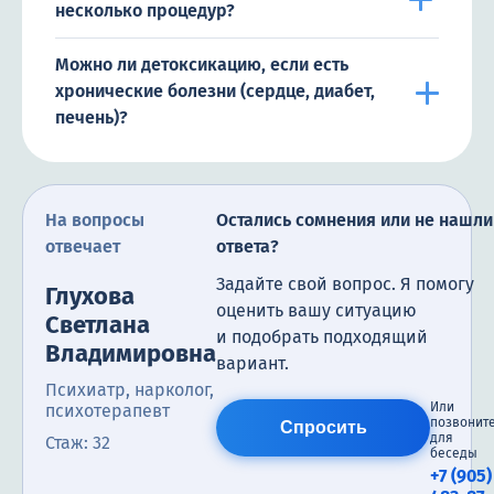
несколько процедур?
Можно ли детоксикацию, если есть
хронические болезни (сердце, диабет,
печень)?
На вопросы
Остались сомнения или не нашли
отвечает
ответа?
Задайте свой вопрос. Я помогу
Глухова
оценить вашу ситуацию
Светлана
и подобрать подходящий
Владимировна
вариант.
Психиатр, нарколог,
Или
психотерапевт
позвонит
Спросить
для
Стаж: 32
беседы
+7 (905)