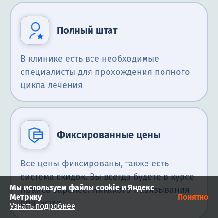
Полный штат
В клинике есть все необходимые
специалисты для прохождения полного
цикла лечения
Фиксированные цены
Все цены фиксированы, также есть
система скидок. Вы всегда будете в курсе
Мы используем файлы cookie и Яндекс
прайса заранее. Никакого навязывания
Метрику
Понятно
доп. услуг
Узнать подробнее