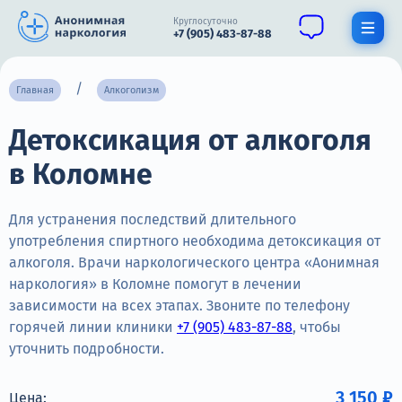
Круглосуточно
+7 (905) 483-87-88
Получить помощь специалиста
Главная
Алкоголизм
Детоксикация от алкоголя
О нас
в Коломне
Наркомания
Алкоголизм
Для устранения последствий длительного
употребления спиртного необходима детоксикация от
Нарколог
алкоголя. Врачи наркологического центра «Аонимная
наркология» в Коломне помогут в лечении
Стационар
зависимости на всех этапах. Звоните по телефону
горячей линии клиники
+7 (905) 483-87-88
, чтобы
Психиатрия
уточнить подробности.
Цены
3 150 ₽
Цена: