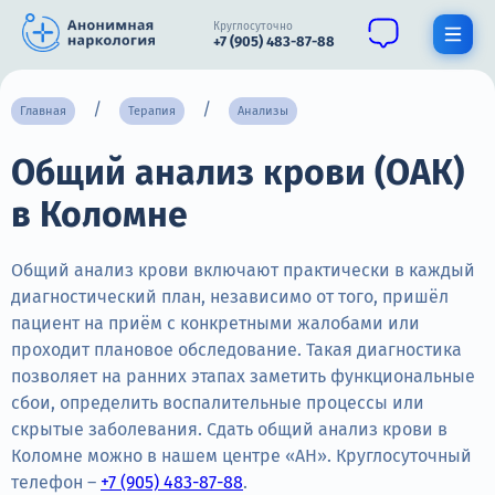
Круглосуточно
+7 (905) 483-87-88
Получить помощь специалиста
Главная
Терапия
Анализы
Общий анализ крови (ОАК)
О нас
в Коломне
Наркомания
Алкоголизм
Общий анализ крови включают практически в каждый
диагностический план, независимо от того, пришёл
Нарколог
пациент на приём с конкретными жалобами или
проходит плановое обследование. Такая диагностика
Стационар
позволяет на ранних этапах заметить функциональные
сбои, определить воспалительные процессы или
Психиатрия
скрытые заболевания. Сдать общий анализ крови в
Цены
Коломне можно в нашем центре «АН». Круглосуточный
телефон –
+7 (905) 483-87-88
.