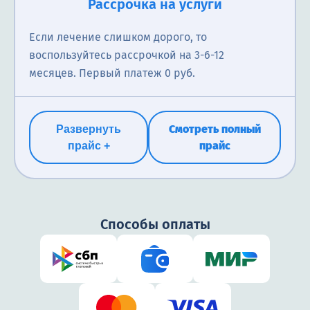
Рассрочка на услуги
Анализ на липидный профиль включает измерение
Если лечение слишком дорого, то
уровня общего холестерина, ЛПВП, ЛПНП и
воспользуйтесь рассрочкой на 3-6-12
триглицеридов. Помогает выявить риск сердечно-
месяцев. Первый платеж 0 руб.
сосудистых заболеваний и нарушений обмена
веществ. Без подготовки.
Смотреть полный
Развернуть
600₽
прайс
прайс +
Способы оплаты