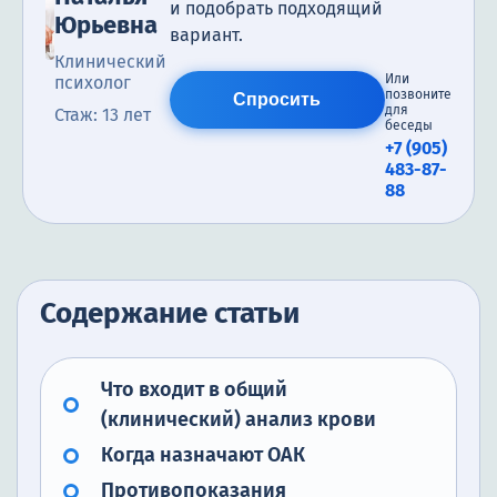
и подобрать подходящий
Юрьевна
вариант.
Клинический
Или
психолог
позвоните
Спросить
для
Стаж: 13 лет
беседы
+7 (905)
483-87-
88
Содержание статьи
Что входит в общий
(клинический) анализ крови
Когда назначают ОАК
Противопоказания