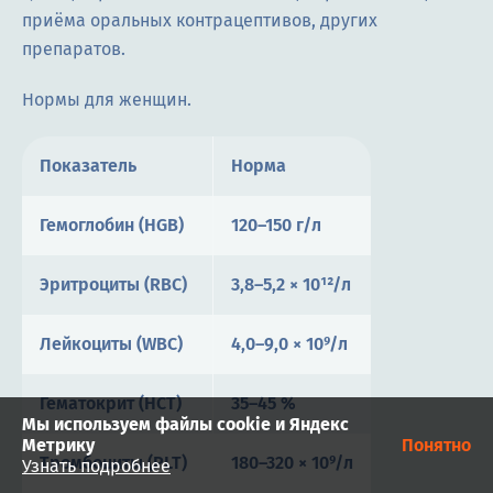
приёма оральных контрацептивов, других
препаратов.
Нормы для женщин.
Показатель
Норма
Гемоглобин (HGB)
120–150 г/л
Эритроциты (RBC)
3,8–5,2 × 10¹²/л
Лейкоциты (WBC)
4,0–9,0 × 10⁹/л
Гематокрит (HCT)
35–45 %
Мы используем файлы cookie и Яндекс
Метрику
Понятно
Тромбоциты (PLT)
180–320 × 10⁹/л
Узнать подробнее