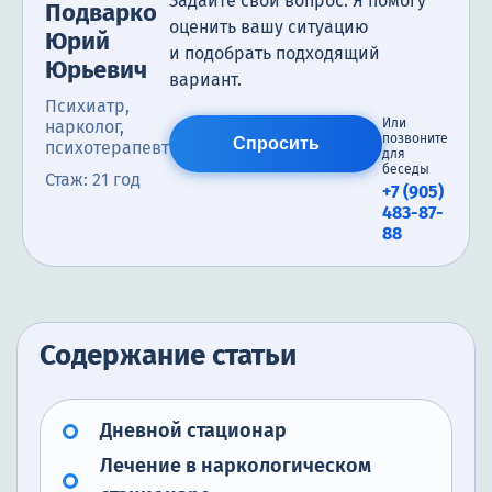
Задайте свой вопрос. Я помогу
Подварко
оценить вашу ситуацию
Юрий
и подобрать подходящий
Юрьевич
вариант.
Психиатр,
Или
нарколог,
позвоните
Спросить
психотерапевт
для
беседы
Стаж: 21 год
+7 (905)
483-87-
88
Содержание статьи
Дневной стационар
Лечение в наркологическом