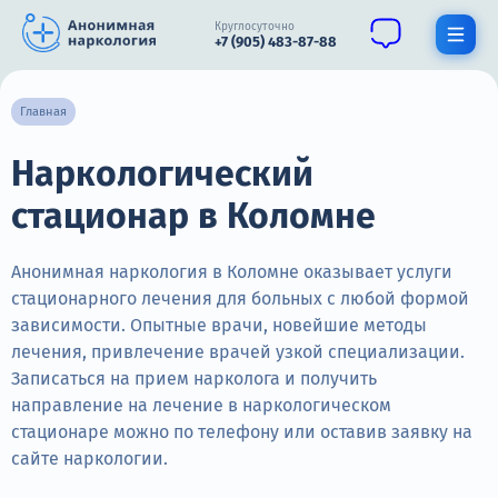
Круглосуточно
+7 (905) 483-87-88
Получить помощь специалиста
Главная
Наркологический
О нас
стационар в Коломне
Наркомания
Алкоголизм
Анонимная наркология в Коломне оказывает услуги
стационарного лечения для больных с любой формой
Нарколог
зависимости. Опытные врачи, новейшие методы
лечения, привлечение врачей узкой специализации.
Стационар
Записаться на прием нарколога и получить
направление на лечение в наркологическом
Психиатрия
стационаре можно по телефону или оставив заявку на
Цены
сайте наркологии.