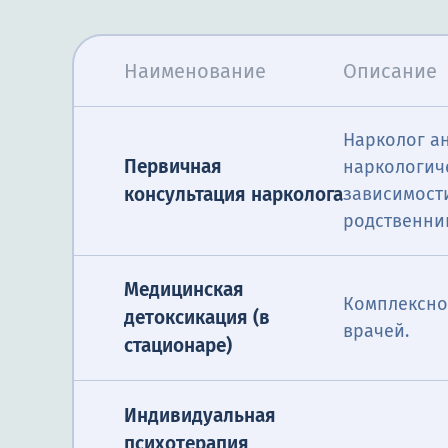
Наименование
Описание
Нарколог а
Первичная
наркологич
консультация нарколога
зависимост
родственни
Медицинская
Комплексно
детоксикация (в
врачей.
стационаре)
Индивидуальная
психотерапия