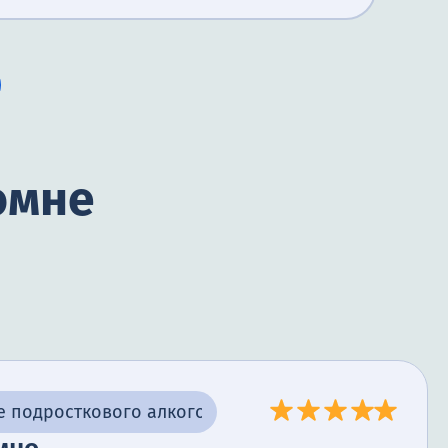
омне
е подросткового алкоголизма