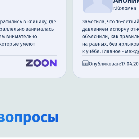
Анони
г.Коломна
ратились в клинику, где
Заметила, что 16-летний
араллельно занималась
давлением испорчу отн
аем внимательно
объяснили, как правиль
 которые умеют
на равных, без ярлыков
к учёбе. Главное - меж
Опубликован:
17.04.2
вопросы