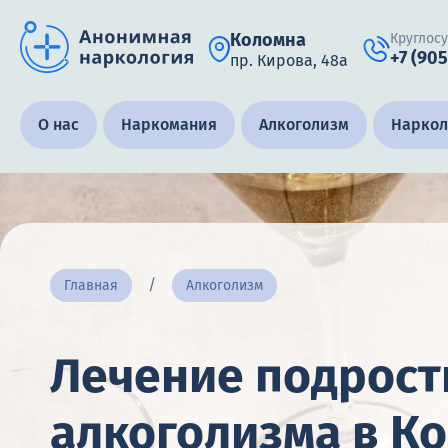
Коломна
Круглос
+7 (905
пр. Кирова, 48а
Получить помощь специалиста
О нас
Наркомания
Алкоголизм
Наркол
Круглосуточно, анонимно
+7 (905) 483-87-88
Адрес call-центра
Главная
Алкоголизм
Коломна, пр. Кирова, 48а
Лечение подрост
алкоголизма в К