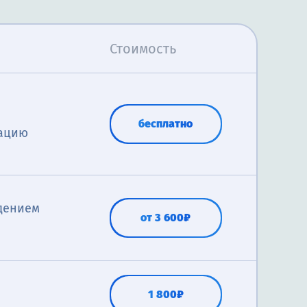
Стоимость
бесплатно
тацию
дением
от 3 600₽
1 800₽