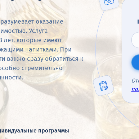
разумевает оказание
имостью. Услуга
8 лет, которые имеют
ржащими напитками. При
и важно сразу обратиться к
пособно стремительно
ичности.
От
по
дивидуальные программы