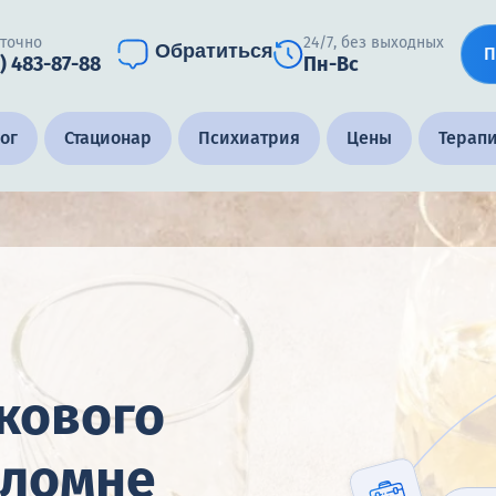
уточно
24/7, без выходных
Обратиться
П
) 483-87-88
Пн-Вс
ог
Стационар
Психиатрия
Цены
Терап
кового
оломне