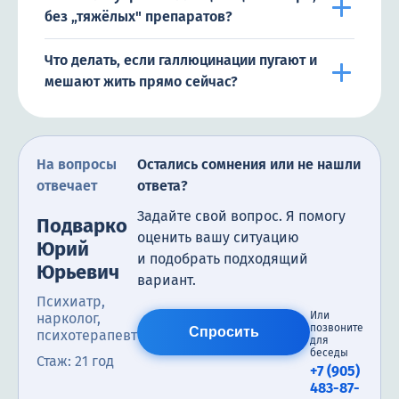
без „тяжёлых" препаратов?
Что делать, если галлюцинации пугают и
мешают жить прямо сейчас?
На вопросы
Остались сомнения или не нашли
отвечает
ответа?
Задайте свой вопрос. Я помогу
Подварко
оценить вашу ситуацию
Юрий
и подобрать подходящий
Юрьевич
вариант.
Психиатр,
Или
нарколог,
позвоните
Спросить
психотерапевт
для
беседы
Стаж: 21 год
+7 (905)
483-87-