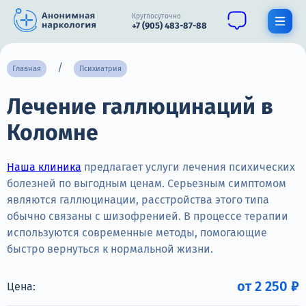
Круглосуточно
+7 (905) 483-87-88
Получить помощь специалиста
Главная
Психиатрия
Лечение галлюцинаций в
О нас
Коломне
Наркомания
Алкоголизм
Наша клиника
предлагает услуги лечения психических
болезней по выгодным ценам. Серьезным симптомом
Нарколог
являются галлюцинации, расстройства этого типа
обычно связаны с шизофренией. В процессе терапии
Стационар
используются современные методы, помогающие
быстро вернуться к нормальной жизни.
Психиатрия
Цены
от 2 250 ₽
Цена: