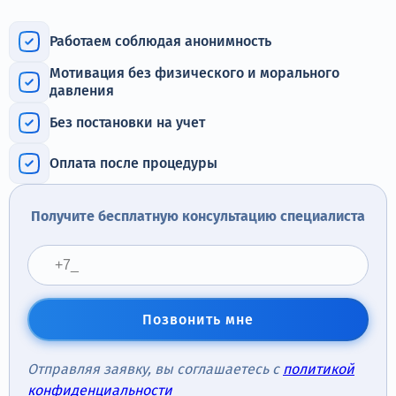
Терапия
Работаем соблюдая анонимность
Контакты
Мотивация без физического и морального
давления
Без постановки на учет
Круглосуточно, анонимно
Оплата после процедуры
+7 (905) 483-87-88
Адрес call-центра
Получите бесплатную консультацию специалиста
Коломна, пр. Кирова, 48а
Позвонить мне
Отправляя заявку, вы соглашаетесь с
политикой
конфиденциальности