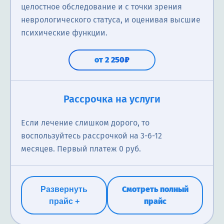
целостное обследование и с точки зрения
неврологического статуса, и оценивая высшие
психические функции.
от 2 250₽
Психиатр
Рассрочка на услуги
Консультация психиатра ― это прием врача с
Если лечение слишком дорого, то
выдачей рекомендаций по профилактике,
воспользуйтесь рассрочкой на 3-6-12
диагностике, лечению психических заболеваний и
месяцев. Первый платеж 0 руб.
расстройств психики. С помощью
квалифицированного специалиста вы сможете
смягчить и вылечить такие отклонения, как
Смотреть полный
Развернуть
шизофрения, панические атаки, депрессия,
прайс
прайс +
патологические страхи, неврозы и многие другие.