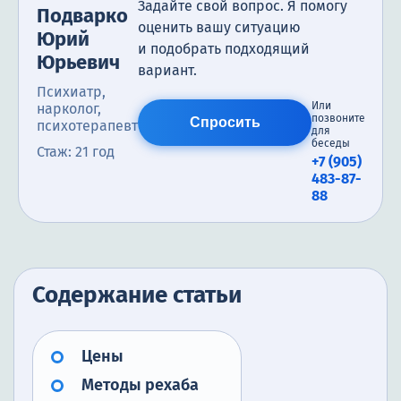
Задайте свой вопрос. Я помогу
Подварко
оценить вашу ситуацию
Юрий
и подобрать подходящий
Юрьевич
вариант.
Психиатр,
Или
нарколог,
позвоните
Спросить
психотерапевт
для
беседы
Стаж: 21 год
+7 (905)
483-87-
88
Содержание статьи
Цены
Методы рехаба