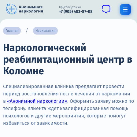
Круглосуточно
+7 (905) 483-87-88
Получить помощь специалиста
Главная
Наркомания
Наркологический
О нас
реабилитационный центр в
Наркомания
Коломне
Алкоголизм
Нарколог
Специализированная клиника предлагает провести
период восстановления после лечения от наркомании
Стационар
в
«Анонимной наркологии»
. Оформить заявку можно по
телефону. Клиента ждет квалифицированная помощь
Психиатрия
психологов и другие мероприятия, которые помогут
избавиться от зависимости.
Цены