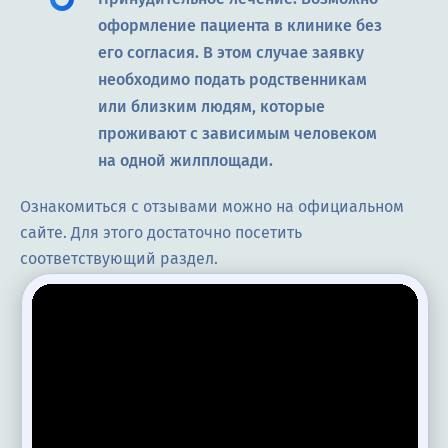
оформление пациента в клинике без
его согласия. В этом случае заявку
необходимо подать родственникам
или близким людям, которые
проживают с зависимым человеком
на одной жилплощади.
Ознакомиться с отзывами можно на официальном
сайте. Для этого достаточно посетить
соответствующий раздел.