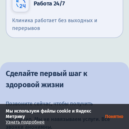
Работа 24/7
Клиника работает без выходных и
перерывов
Сделайте первый шаг к
здоровой жизни
Позвоните сейчас, чтобы получить
консультацию
Мы используем файлы cookie и Яндекс
Метрику
Понятно
бесплатно. Мы не навязываем услуги. Все
Узнать подробнее
звонки анонимны.