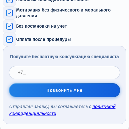
Терапия
Мотивация без физического и морального
Контакты
давления
Без постановки на учет
Оплата после процедуры
Круглосуточно, анонимно
+7 (905) 483-87-88
Получите бесплатную консультацию специалиста
Адрес call-центра
Коломна, пр. Кирова, 48а
Позвонить мне
Отправляя заявку, вы соглашаетесь с
политикой
конфиденциальности