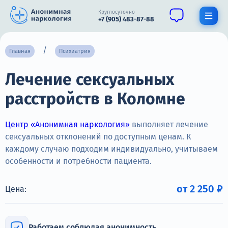
Круглосуточно
+7 (905) 483-87-88
Получить помощь специалиста
Главная
Психиатрия
Лечение сексуальных
О нас
расстройств в Коломне
Наркомания
Алкоголизм
Центр «Анонимная наркология»
выполняет лечение
сексуальных отклонений по доступным ценам. К
Нарколог
каждому случаю подходим индивидуально, учитываем
особенности и потребности пациента.
Стационар
Психиатрия
от 2 250 ₽
Цена:
Цены
Работаем соблюдая анонимность