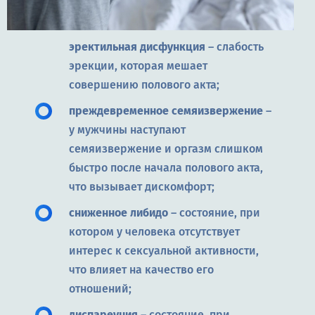
эректильная дисфункция
– слабость
эрекции, которая мешает
совершению полового акта;
преждевременное семяизвержение
–
у мужчины наступают
семяизвержение и оргазм слишком
быстро после начала полового акта,
что вызывает дискомфорт;
сниженное либидо
– состояние, при
котором у человека отсутствует
интерес к сексуальной активности,
что влияет на качество его
отношений;
диспареуния
– состояние, при