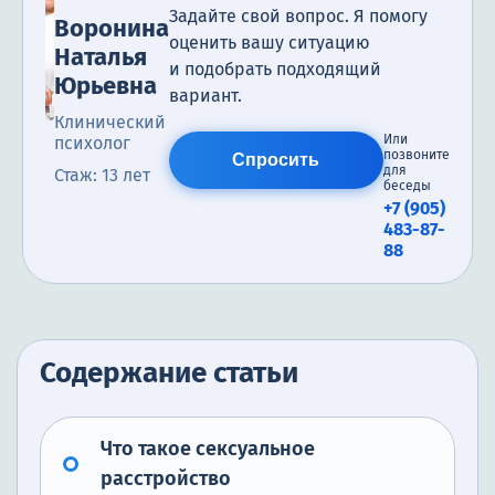
Задайте свой вопрос. Я помогу
Воронина
оценить вашу ситуацию
Наталья
и подобрать подходящий
Юрьевна
вариант.
Клинический
Или
психолог
позвоните
Спросить
для
Стаж: 13 лет
беседы
+7 (905)
483-87-
88
Содержание статьи
Что такое сексуальное
расстройство