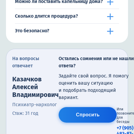
Можно ли поставить капельницу дома?
Сколько длится процедура?
Это безопасно?
На вопросы
Остались сомнения или не нашли
отвечает
ответа?
Задайте свой вопрос. Я помогу
Казачков
оценить вашу ситуацию
Алексей
и подобрать подходящий
Владимирович
вариант.
Психиатр-нарколог
Или
Стаж: 31 год
позвонит
Спросить
для
беседы
+7 (905)
483-87-