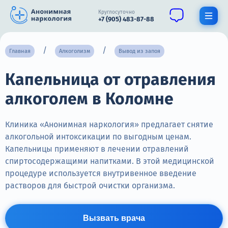
Круглосуточно
+7 (905) 483-87-88
Получить помощь специалиста
Главная
Алкоголизм
Вывод из запоя
Капельница от отравления
О нас
алкоголем в Коломне
Наркомания
Алкоголизм
Клиника «Анонимная наркология» предлагает снятие
алкогольной интоксикации по выгодным ценам.
Нарколог
Капельницы применяют в лечении отравлений
спиртосодержащими напитками. В этой медицинской
Стационар
процедуре используется внутривенное введение
растворов для быстрой очистки организма.
Психиатрия
Цены
Вызвать врача