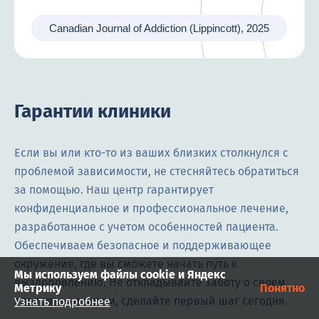
Canadian Journal of Addiction (Lippincott), 2025
Гарантии клиники
Если вы или кто-то из ваших близких столкнулся с
проблемой зависимости, не стесняйтесь обратиться
за помощью. Наш центр гарантирует
конфиденциальное и профессиональное лечение,
разработанное с учетом особенностей пациента.
Обеспечиваем безопасное и поддерживающее
окружение, где вы сможете начать путь к
Мы используем файлы cookie и Яндекс
выздоровлению. Не откладывайте заботу о своем
Метрику
Понятно
здоровье на потом, сделайте первый шаг сегодня.
Узнать подробнее