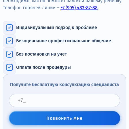
необходимо, как он поможет вам или вашему ребёнку.
Терапия
Телефон горячей линии –
+7 (905) 483-87-88
.
Контакты
Индивидуальный подход к проблеме
Безоценочное профессиональное общение
Круглосуточно, анонимно
Без постановки на учет
+7 (905) 483-87-88
Адрес call-центра
Оплата после процедуры
Коломна, пр. Кирова, 48а
Получите бесплатную консультацию специалиста
Позвонить мне