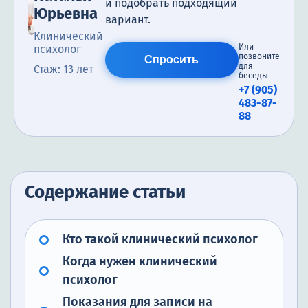
и подобрать подходящий
Юрьевна
вариант.
Клинический
Или
психолог
позвоните
Спросить
для
Стаж: 13 лет
беседы
+7 (905)
483-87-
88
Содержание статьи
Кто такой клинический психолог
Когда нужен клинический
психолог
Показания для записи на