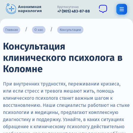
Круглосуточно
+7 (905) 483-87-88
Получить помощь специалиста
Главная
О нас
Консультации
Консультация
О нас
клинического психолога в
Наркомания
Коломне
Алкоголизм
Нарколог
При внутренних трудностях, переживании кризиса,
или если стресс и тревога мешают жить, помощь
Стационар
клинического психолога станет важным шагом к
восстановлению. Наши специалисты работают на стыке
Психиатрия
психологии и медицины, предлагают комплексную
диагностику и поддержку. Узнайте, в каких ситуациях
Цены
обращение к клиническому психологу действительно